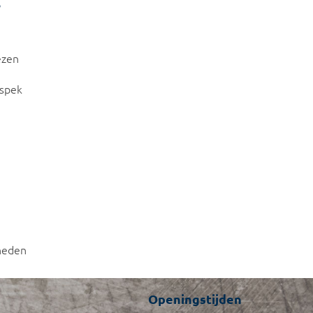
ezen
nspek
heden
Openingstijden