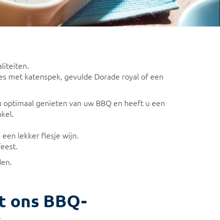
liteiten.
les met katenspek, gevulde Dorade royal of een
t u optimaal genieten van uw BBQ en heeft u een
kel.
een lekker flesje wijn.
eest.
den.
it ons BBQ-
: