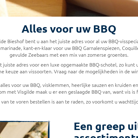
Alles voor uw BBQ
ilde Bieshof bent u aan het juiste adres voor al uw BBQ-visspecia
 marinade, kant-en-klaar voor uw BBQ Garnalenspiezen, Coquil
gevulde Zeebaars met een mix van zomerse groentes.
het juiste adres voor een luxe opgemaakte BBQ-schotel, zo kun
me keuze aan vissoorten. Vraag naar de mogelijkheden in de win
 alles voor uw BBQ, visklemmen, heerlijke sauzen en kruiden en 
om met Visgilde maak u er een geslaagde BBQ van, want vis is f
. van te voren bestellen is aan te raden, zo voorkomt u wachttij
Een greep u
assortiment