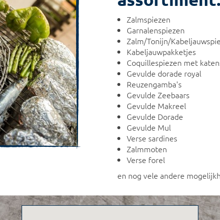
Zalmspiezen
Garnalenspiezen
Zalm/Tonijn/Kabeljauwspi
Kabeljauwpakketjes
Coquillespiezen met kate
Gevulde dorade royal
Reuzengamba's
Gevulde Zeebaars
Gevulde Makreel
Gevulde Dorade
Gevulde Mul
Verse sardines
Zalmmoten
Verse forel
en nog vele andere mogelijk