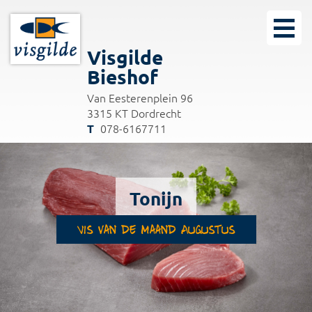
Visgilde
Bieshof
Van Eesterenplein 96
3315 KT Dordrecht
078-6167711
Tonijn
Vis van de maand Augustus