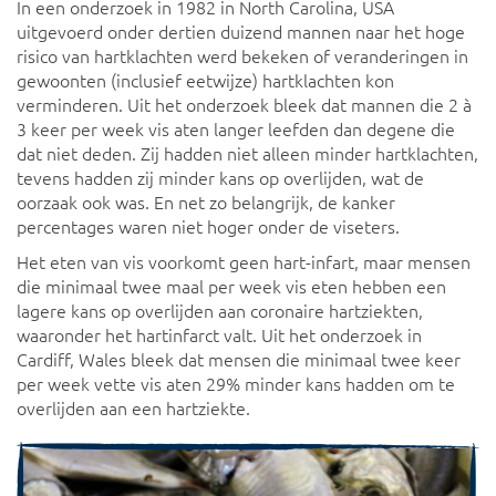
In een onderzoek in 1982 in North Carolina, USA
uitgevoerd onder dertien duizend mannen naar het hoge
risico van hartklachten werd bekeken of veranderingen in
gewoonten (inclusief eetwijze) hartklachten kon
verminderen. Uit het onderzoek bleek dat mannen die 2 à
3 keer per week vis aten langer leefden dan degene die
dat niet deden. Zij hadden niet alleen minder hartklachten,
tevens hadden zij minder kans op overlijden, wat de
oorzaak ook was. En net zo belangrijk, de kanker
percentages waren niet hoger onder de viseters.
Het eten van vis voorkomt geen hart-infart, maar mensen
die minimaal twee maal per week vis eten hebben een
lagere kans op overlijden aan coronaire hartziekten,
waaronder het hartinfarct valt. Uit het onderzoek in
Cardiff, Wales bleek dat mensen die minimaal twee keer
per week vette vis aten 29% minder kans hadden om te
overlijden aan een hartziekte.