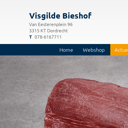
Visgilde Bieshof
Van Eesterenplein 96
3315 KT Dordrecht
078-6167711
Home
Webshop
Actue