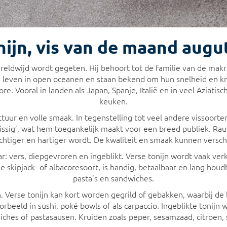
nijn, vis van de maand augu
wereldwijd wordt gegeten. Hij behoort tot de familie van de mak
leven in open oceanen en staan bekend om hun snelheid en kr
ore. Vooral in landen als Japan, Spanje, Italië en in veel Aziatisc
keuken.
uctuur en volle smaak. In tegenstelling tot veel andere vissoort
‘vissig’, wat hem toegankelijk maakt voor een breed publiek. Rau
chtiger en hartiger wordt. De kwaliteit en smaak kunnen versch
r: vers, diepgevroren en ingeblikt. Verse tonijn wordt vaak verk
de skipjack- of albacoresoort, is handig, betaalbaar en lang houd
pasta’s en sandwiches.
n. Verse tonijn kan kort worden gegrild of gebakken, waarbij de
voorbeeld in sushi, poké bowls of als carpaccio. Ingeblikte toni
es of pastasausen. Kruiden zoals peper, sesamzaad, citroen, s